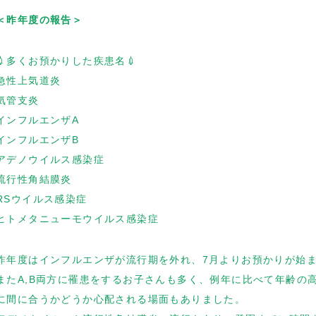
＜昨年度の報告＞
💉多くお預かりした疾患名💉
急性上気道炎
気管支炎
インフルエンザA
インフルエンザB
アデノウイルス感染症
流行性角結膜炎
RSウイルス感染症
ヒトメタニューモウイルス感染症
昨年度はインフルエンザが流行期を外れ、7月よりお預かりが始
またA,B両方に罹患をするお子さんも多く、例年に比べて年齢の
に間に合うかどうか心配される場面もありました。