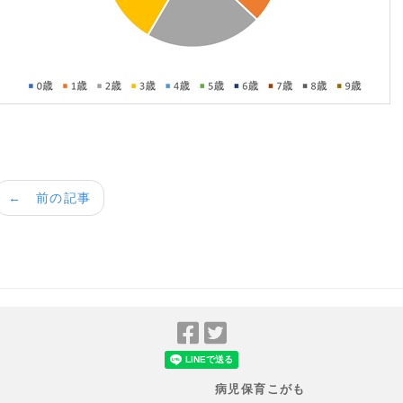
← 前の記事
Facebook
Twitter
で
で
シ
シ
病児保育こがも