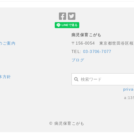
Facebook
Twitter
で
で
シ
シ
病児保育こがも
ェ
ェ
のご案内
〒156-0054 東京都世田谷区桜
ア
ア
TEL:
03-3706-7077
ブログ
本方針
priva
a:13
© 病児保育こがも