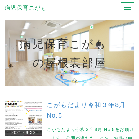
病児保育こがも
Toggl
navig
病児保育こがも
の屋根裏部屋
こがもだより令和３年8月
No.5
こがもだより令和３年8月 No.5をお届け
2021.09.30
します。公開が遅れたことを、お詫び申