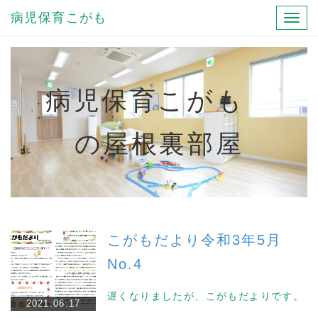
病児保育こがも
Toggl
navig
病児保育こがも
の屋根裏部屋
こがもだより令和3年5月
No.4
遅くなりましたが、こがもだよりです。
2021.06.17